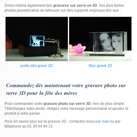
Delos réalise également des
gravures sur verre en 2D
. Vos plus belles
photos peuvent ainsi se retrouver sur des supports originaux tels que :
porte clés gravé 2D
Bloc gravé 2D
Commandez dès maintenant votre gravure photo sur
verre 3D pour la fête des mères
Pour commander votre
gravure photo sur verre 3D
, rien de plus simple.
Téléchargez votre photo, rédigez votre message personnalisé et ajoutez le
produit à votre panier.
Pour en savoir plus sur la gravure 3D : contactez-nous
par mail
ou par
téléphone au 01 39 64 94 15.