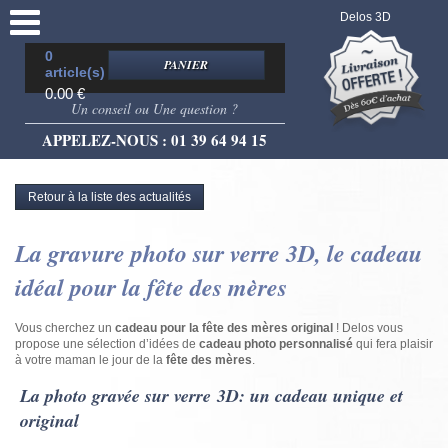
Delos 3D
0
PANIER
article(s)
0.00
€
Un conseil ou Une question ?
APPELEZ-NOUS : 01 39 64 94 15
Retour à la liste des actualités
La gravure photo sur verre 3D, le cadeau
idéal pour la fête des mères
Vous cherchez un
cadeau pour la fête des mères original
! Delos vous
propose une sélection d’idées de
cadeau photo personnalisé
qui fera plaisir
à votre maman le jour de la
fête des mères
.
La photo gravée sur verre 3D: un cadeau unique et
original